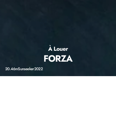
À Louer
FORZA
20.46m
Sunseeker
2022