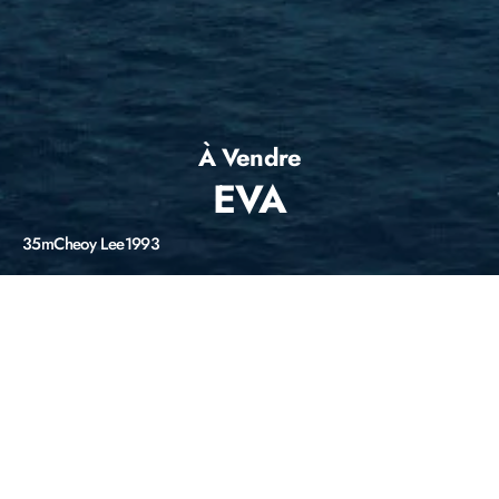
À Vendre
EVA
35m
Cheoy Lee
1993