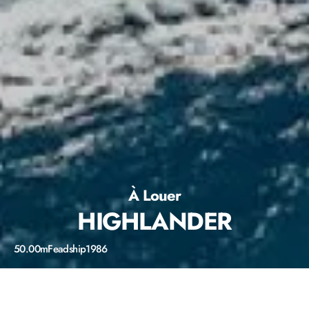
À Louer
HIGHLANDER
50.00m
Feadship
1986