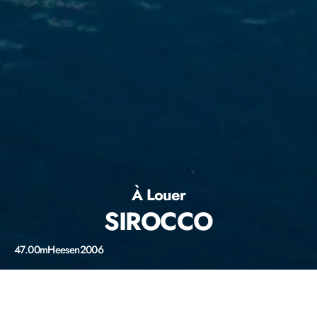
À Louer
SIROCCO
47.00m
Heesen
2006