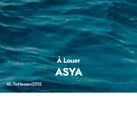
À Louer
ASYA
46.7m
Heesen
2015